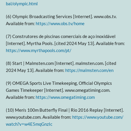
bal/olympic.html
‌
(6) Olympic Broadcasting Services [Internet]. www.obs.tv.
Available from:
https://www.obs.tv/home
‌
(7) Construtores de piscinas comerciais de aço inoxidável
[Internet]. Myrtha Pools. [cited 2024 May 13]. Available from:
https://www.myrthapools.com/pt/
‌
(8) Start | Malmsten.com [Internet]. malmsten.com. [cited
2024 May 13]. Available from:
https://malmsten.com/en
‌
(9) OMEGA Sports Live Timekeeping, Official Olympics
Games Timekeeper [Internet]. www.omegatiming.com.
Available from:
https://www.omegatiming.com
‌
(10) Men’s 100m Butterfly Final | Rio 2016 Replay [Internet].
www.youtube.com. Available from:
https://www.youtube.com/
watch?v=w4E5mqGnzIc
‌