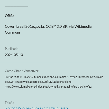
________________
OBS.:
Cover: brasil2016.gov.br, CC BY 3.0 BR, via Wikimedia
Commons
Publicado
2024-05-13
Como Citar / Vancouver
Freitas M da R. Rio 2016: Minha experiência olímpica. OlyMag [Internet]. 13º de maio
de 2024 [citado 9º de agosto de 2026];2(2). Disponível em:
https://www.olympika.org/index.php/Olympika-Magazine/article/view/12
Edição
v. 2 (2024): OLYMPIKA MAGAZINE - Nº. 2