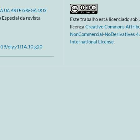
IA DA ARTE GREGA DOS
 Especial da revista
Este trabalho está licenciado sob
licença
Creative Commons Attribu
NonCommercial-NoDerivatives 4
International License
.
019/oly.v1i1A.10.g20