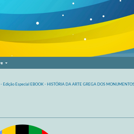
re
) - Edição Especial EBOOK - HISTÓRIA DA ARTE GREGA DOS MONUMENTO