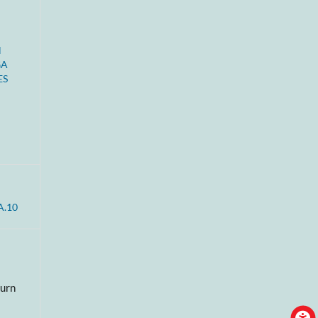
l
GA
ES
A.10
burn