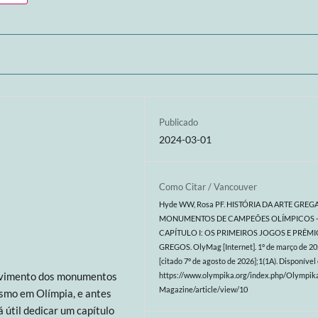
Publicado
2024-03-01
Como Citar / Vancouver
Hyde WW, Rosa PF. HISTÓRIA DA ARTE GREG
MONUMENTOS DE CAMPEÕES OLÍMPICOS 
CAPÍTULO I: OS PRIMEIROS JOGOS E PRÊM
GREGOS. OlyMag [Internet]. 1º de março de 2
[citado 7º de agosto de 2026];1(1A). Disponível
olvimento dos monumentos
https://www.olympika.org/index.php/Olympik
Magazine/article/view/10
ismo em Olímpia, e antes
á útil dedicar um capítulo