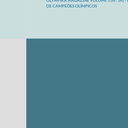
OLYMPIKA MAGAZINE VOLUME 1 (Nº. 1A) -
DE CAMPEÕES OLÍMPICOS