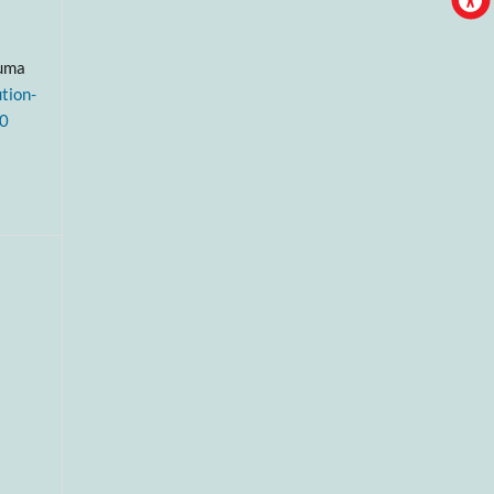
 uma
tion-
.0