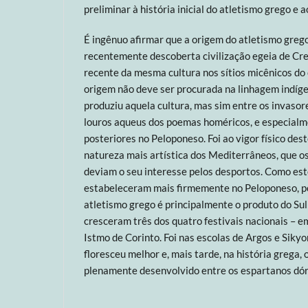
preliminar à história inicial do atletismo grego e a
É ingênuo afirmar que a origem do atletismo greg
recentemente descoberta civilização egeia de Cre
recente da mesma cultura nos sítios micênicos do
origem não deve ser procurada na linhagem indíg
produziu aquela cultura, mas sim entre os invasore
louros aqueus dos poemas homéricos, e especialm
posteriores no Peloponeso. Foi ao vigor físico dest
natureza mais artística dos Mediterrâneos, que o
deviam o seu interesse pelos desportos. Como est
estabeleceram mais firmemente no Peloponeso, po
atletismo grego é principalmente o produto do Sul 
cresceram três dos quatro festivais nacionais – 
Istmo de Corinto. Foi nas escolas de Argos e Sikyo
floresceu melhor e, mais tarde, na história grega, o
plenamente desenvolvido entre os espartanos dór