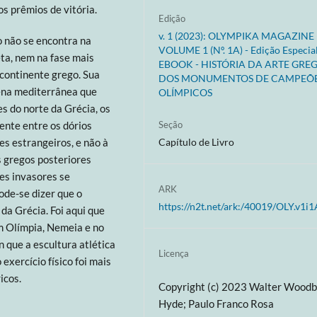
os prêmios de vitória.
Edição
v. 1 (2023): OLYMPIKA MAGAZINE
o não se encontra na
VOLUME 1 (Nº. 1A) - Edição Especia
ta, nem na fase mais
EBOOK - HISTÓRIA DA ARTE GRE
 continente grego. Sua
DOS MONUMENTOS DE CAMPEÕ
ena mediterrânea que
OLÍMPICOS
s do norte da Grécia, os
ente entre os dórios
Seção
es estrangeiros, e não à
Capítulo de Livro
s gregos posteriores
es invasores se
ARK
de-se dizer que o
https://n2t.net/ark:/40019/OLY.v1i1
da Grécia. Foi aqui que
em Olímpia, Nemeia e no
n que a escultura atlética
Licença
 exercício físico foi mais
icos.
Copyright (c) 2023 Walter Wood
Hyde; Paulo Franco Rosa